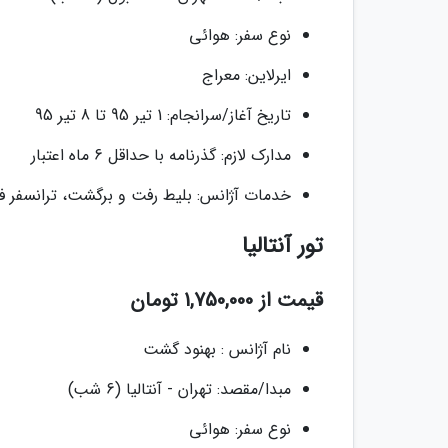
نوع سفر: هوائی
ایرلاین: معراج
تاریخ آغاز/سرانجام: 1 تیر 95 تا 8 تیر 95
مدارک لازم: گذرنامه با حداقل 6 ماه اعتبار
خدمات آژانس: بلیط رفت و برگشت، ترانسفر فرودگاهی، 7 شب و 8 روز اقامت در هتل، بیمه مساف
تور آنتالیا
قیمت از 1,750,000 تومان
نام آژانس : بهنود گشت
مبدا/مقصد: تهران - آنتالیا (6 شب)
نوع سفر: هوائی