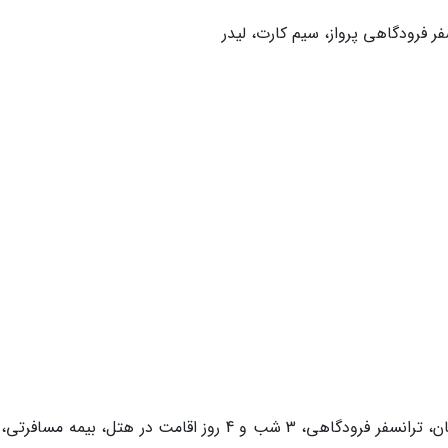
ر فرودگاهی پرواز، سیم کارت، لیدر
خدمات آژانس: بلیط رفت و برگشت پرواز ماهان، ترانسفر فرودگاهی، 3 شب و 4 روز اقامت در هتل، بیمه مس