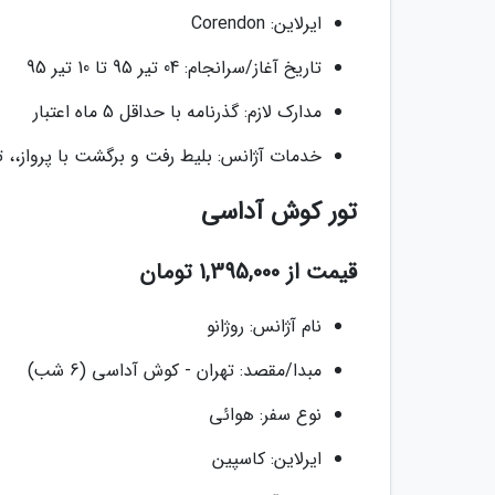
ایرلاین: Corendon
تاریخ آغاز/سرانجام: 04 تیر 95 تا 10 تیر 95
مدارک لازم: گذرنامه با حداقل 5 ماه اعتبار
خدمات آژانس: بلیط رفت و برگشت با پرواز،، ترانسفر فرودگاهی، 6 شب اقامت در هتل
تور کوش آداسی
قیمت از 1,395,000 تومان
نام آژانس: روژانو
مبدا/مقصد: تهران - کوش آداسی (6 شب)
نوع سفر: هوائی
ایرلاین: کاسپین