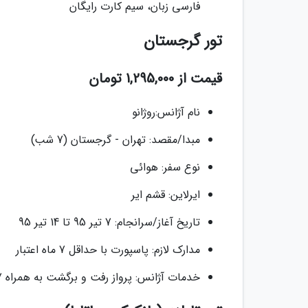
فارسی زبان، سیم کارت رایگان
تور گرجستان
قیمت از 1,295,000 تومان
نام آژانس:روژانو
مبدا/مقصد: تهران - گرجستان (7 شب)
نوع سفر: هوائی
ایرلاین: قشم ایر
تاریخ آغاز/سرانجام: 7 تیر 95 تا 14 تیر 95
مدارک لازم: پاسپورت با حداقل 7 ماه اعتبار
خدمات آژانس: پرواز رفت و برگشت به همراه 7 شب و 8 روز اقامت به همراه صبحانه و ترانسفرفرودگاهی