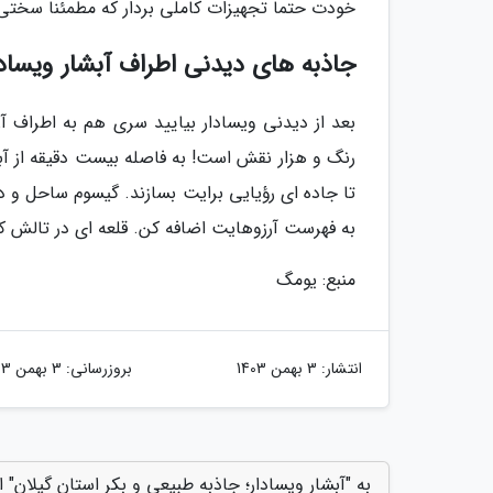
خودت حتما تجهیزات کاملی بردار که مطمئنا سختی 
جاذبه های دیدنی اطراف آبشار ویسادا
بعد از دیدنی ویسادار بیایید سری هم به اطراف آن
رنگ و هزار نقش است! به فاصله بیست دقیقه از آبش
تا جاده ای رؤیایی برایت بسازند. گیسوم ساحل و دری
به فهرست آرزوهایت اضافه کن. قلعه ای در تالش که در ارتفاع 80 متری از زم
منبع: یومگ
انتشار:
3 بهمن 1403
بروزرسانی:
3 بهمن 1403
به "آبشار ویسادار؛ جاذبه طبیعی و بکر استان گیلان" ا