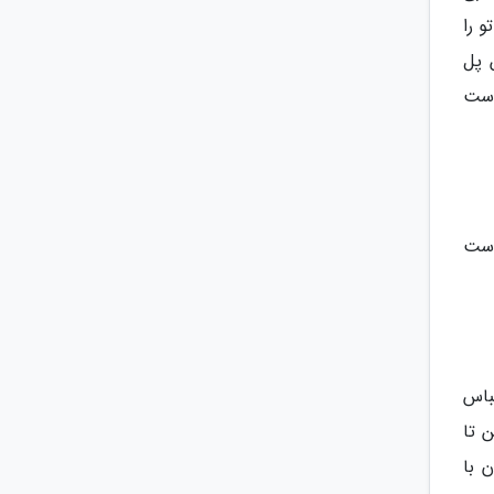
 را
 پل
وست
است
باس
 تا
 با