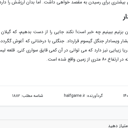
بیشتری برای رسیدن به مقصد خواهی داشت. اما بدان ارزشش را دارد!
ر
 بزنیم ببینیم چه خبر است! نکند جایی را از دست بدهیم، که گیلان ه
ار ویسادار جنگل گیسوم قرارداد. جنگلی با درختانی که آغوش گگردده 
ا زیبایی نیز دارد که می توانی در آن کمی قایق سواری کنی. قلعه لیسا
ین واقع شده است.
گردآورنده:
halfgame.ir
شناسه مطلب: 1882
متیاز دهید