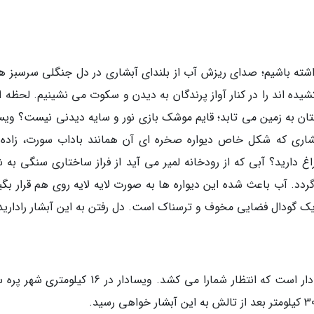
 داشته باشیم؛ صدای ریزش آب از بلندای آبشاری در دل جنگلی سرسبز هم
ده اند را در کنار آواز پرندگان به دیدن و سکوت می نشینیم. لحظه ای
تان به زمین می تابد؛ قایم موشک بازی نور و سایه دیدنی نیست؟ ویسا
آبشاری که شکل خاص دیواره صخره ای آن همانند باداب سورت، زاده 
دارید؟ آبی که از رودخانه لمیر می آید از فراز ساختاری سنگی به 
دد. آب باعث شده این دیواره ها به صورت لایه لایه روی هم قرار بگیر
 گودال فضایی مخوف و ترسناک است. دل رفتن به این آبشار رادارید
گیلان، رشت، رضوان شهر، پره سر و درنهایت ویسادار است که انتظار شمارا می کشد. ویسادار در 16 کی