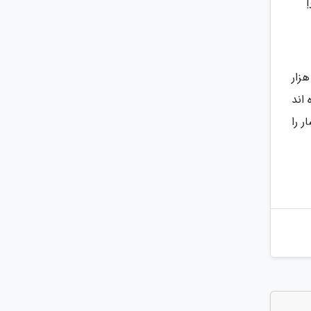
زار
اند
ر را