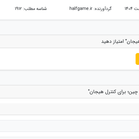
گردآورنده:
halfgame.ir
شناسه مطلب: 1912
یجان" امتیاز دهید
چین؛ برای کنترل هیجان"