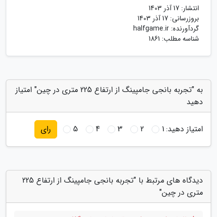
انتشار:
17 آذر 1403
بروزرسانی:
17 آذر 1403
گردآورنده:
halfgame.ir
شناسه مطلب: 1861
به "تجربه بانجی جامپینگ از ارتفاع 225 متری در چین" امتیاز
دهید
امتیاز دهید:
1
2
3
4
5
رای
دیدگاه های مرتبط با "تجربه بانجی جامپینگ از ارتفاع 225
متری در چین"