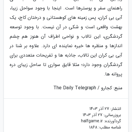
راهنمای سفر و پوسترها است. اینجا با وجود سواحل زیبا،
آبی بی کران، پس زمینه های کوهستانی و درختان کاج، یک
بهشت واقعی است و شکی در آن نیست. با وجود توسعه
گردشگری، این تالاب و نواحی اطراف آن هنوز هم چشم
اندازها و منظره ها خیره نماینده ای دارد. علاوه بر شنا در
آبی بی کران این تالاب، جاذبه ها و تفریحات متعددی برای
گردشگران وجود دارد؛ مثلا قایق سواری تا ساحل زیبای دره
پروانه ها.
منبع: کجارو / The Daily Telegraph
انتشار:
27 آذر 1403
بروزرسانی:
27 آذر 1403
گردآورنده:
halfgame.ir
شناسه مطلب: 1868