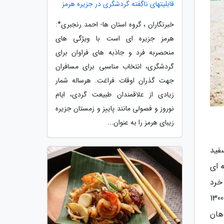
قابلیتهای ناگفته گردشگری در جزیره هرمز
خبرنگاران ، گروه استان ها- احمد رنجبری*:
هرمز جزیره ای است با ویژگی های
منحصربه فرد و جاذبه های فراوان برای
گردشگری، انتخاب مناسبی برای مسافران
جهت گذران اوقات فراغت. هرساله شمار
زیادی از علاقمندان طبیعت گردی، ایام
نوروز و فصولی مانند پاییز و زمستان جزیره
زیبای هرمز را به عنوان...
فید
 ای
خرد
شده و صدف ها تشکیل شده است. این منطقه با رشته کوه حجر در غرب که بیشترین ارتفاع آن در بعضی منطقه ها به 1300
هان