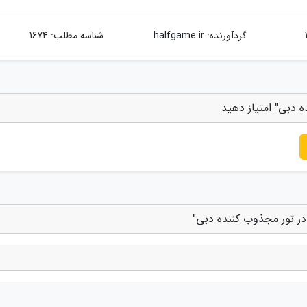
گردآورنده:
halfgame.ir
شناسه مطلب: 1674
 دبی" امتیاز دهید
ر تور مجذوب کننده دبی"